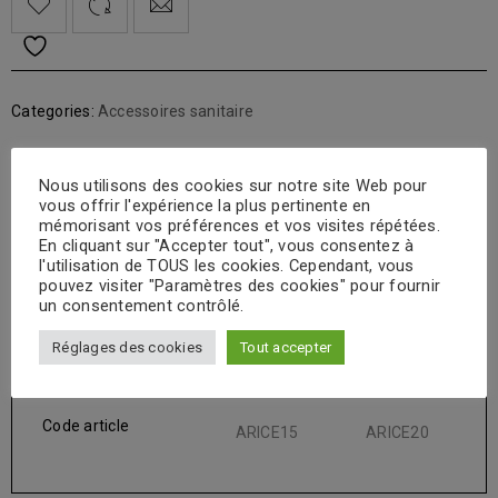
Categories:
Accessoires sanitaire
Nous utilisons des cookies sur notre site Web pour
DESCRIPTION
vous offrir l'expérience la plus pertinente en
mémorisant vos préférences et vos visites répétées.
En cliquant sur "Accepter tout", vous consentez à
Raccord d’isolation électrique 3 pièces
l'utilisation de TOUS les cookies. Cependant, vous
pouvez visiter "Paramètres des cookies" pour fournir
PROTECTION DU CHAUFFE-EAU, RACCORDEMENT M/F.
un consentement contrôlé.
Ø (pouce)
1/2"
3/4"
Réglages des cookies
Tout accepter
Ø (mm)
15/21
20/27
Code article
ARICE15
ARICE20