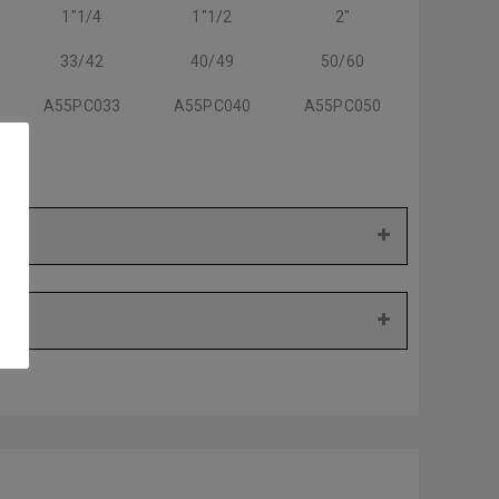
1"1/4
1"1/2
2"
33/42
40/49
50/60
A55PC033
A55PC040
A55PC050