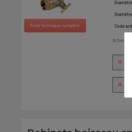
Diamètre
Diamètr
Fiche technique complète
Code arti
Affichage
Cond
Car