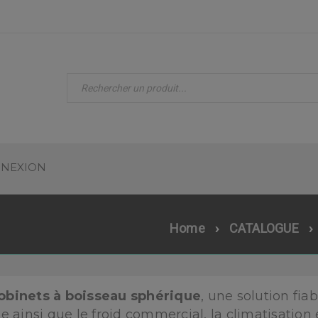
NEXION
Home
›
CATALOGUE
›
obinets à boisseau sphérique
, une solution fia
ge ainsi que le froid commercial, la climatisation 