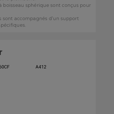
ts à boisseau sphérique sont conçus pour
its sont accompagnés d’un support
spécifiques.
r
60CF
A412