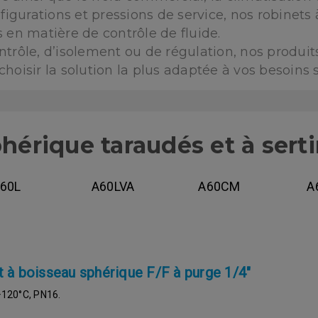
nfigurations et pressions de service, nos robine
 en matière de contrôle de fluide.
ontrôle, d’isolement ou de régulation, nos produ
hoisir la solution la plus adaptée à vos besoins 
érique taraudés et à serti
60L
A60LVA
A60CM
A
 à boisseau sphérique F/F à purge 1/4"
+120°C, PN16.