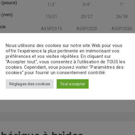
 (pouce)
1/2"
3/4"
1"
e (mm)
15/21
20/27
26/34
cle
A55PC015
A55PC020
A55PC026
 des éléments 1 à 3 sur 3 éléments
Nous utilisons des cookies sur notre site Web pour vous
offrir l'expérience la plus pertinente en mémorisant vos
préférences et vos visites répétées. En cliquant sur
"Accepter tout", vous consentez à l'utilisation de TOUS les
itions d'utilisation
cookies. Cependant, vous pouvez visiter "Paramètres des
cookies" pour fournir un consentement contrôlé.
Réglages des cookies
Tout accepter
actéristiques techniques