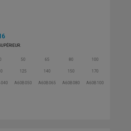
16
SUPÉRIEUR.
0
50
65
80
100
10
125
140
150
170
B040
A60B050
A60B065
A60B080
A60B100