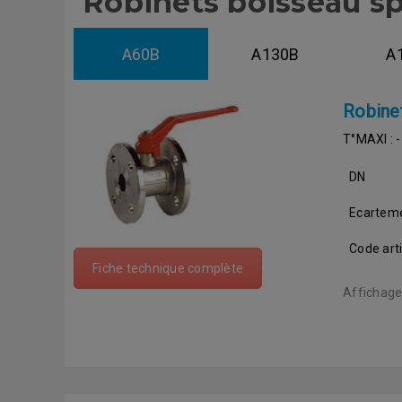
Robinets boisseau sp
A60B
A130B
A
Robine
T°MAXI :
DN
Ecartem
Code arti
Fiche technique complète
Affichage