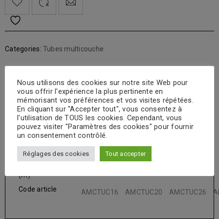
Categories:
Tubes multicouche
Nous utilisons des cookies sur notre site Web pour
DESCRIPTION
vous offrir l'expérience la plus pertinente en
mémorisant vos préférences et vos visites répétées.
En cliquant sur "Accepter tout", vous consentez à
Tube multicouche en couronne
l'utilisation de TOUS les cookies. Cependant, vous
pouvez visiter "Paramètres des cookies" pour fournir
PRIX AU MÈTRE. T°MAXI : +90°C, PN10.
un consentement contrôlé.
Ø (mm)
16 x 2
20 x 2
26 x 3
Réglages des cookies
Tout accepter
Conditionnement
100
100
50
(m)
Code article
AMCTUC16
AMCTUC20
AMCTUC26
A